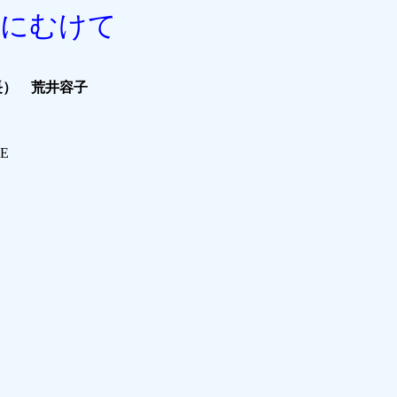
Ⅵ）にむけて
長） 荒井容子
SE