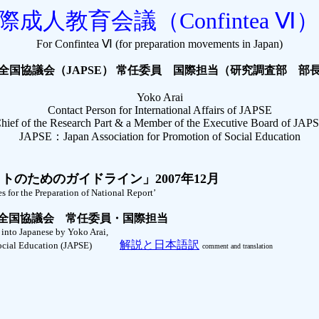
成人教育会議（Confintea 
For Confintea Ⅵ (for preparation movements in Japan)
全国協議会（JAPSE） 常任委員 国際担当（研究調査部 部
Yoko Arai
Contact Person for International Affairs of JAPSE
hief of the Research Part & a Member of the Executive Board of JAP
JAPSE：Japan Association for Promotion of Social Education
のためのガイドライン」2007年12月
he Preparation of National Report’
会 常任委員・国際担当
nese by Yoko Arai,
解説と日本語訳
cation (JAPSE)
comment and translation